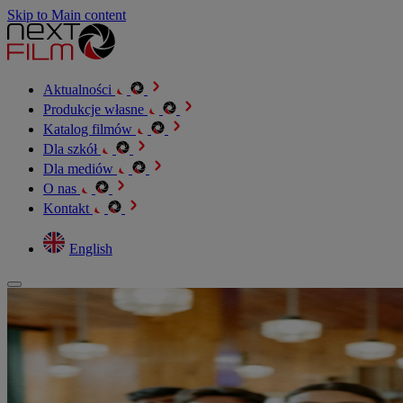
Skip to Main content
Aktualności
Produkcje własne
Katalog filmów
Dla szkół
Dla mediów
O nas
Kontakt
English