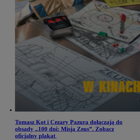
Tomasz Kot i Cezary Pazura dołączają do
obsady „100 dni: Misja Zeus”. Zobacz
oficjalny plakat