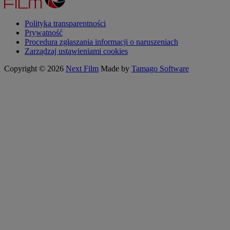
Polityka transparentności
Prywatność
Procedura zgłaszania informacji o naruszeniach
Zarządzaj ustawieniami cookies
Copyright © 2026
Next Film
Made by
Tamago Software