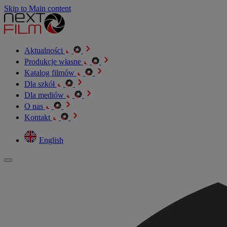
Skip to Main content
Aktualności
Produkcje własne
Katalog filmów
Dla szkół
Dla mediów
O nas
Kontakt
English