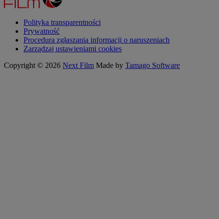
Polityka transparentności
Prywatność
Procedura zgłaszania informacji o naruszeniach
Zarządzaj ustawieniami cookies
Copyright © 2026
Next Film
Made by
Tamago Software