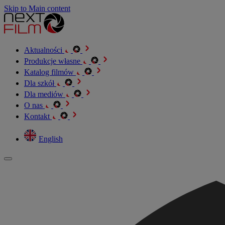
Skip to Main content
Aktualności
Produkcje własne
Katalog filmów
Dla szkół
Dla mediów
O nas
Kontakt
English