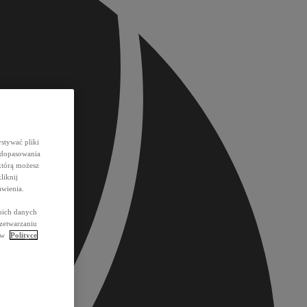
stywać pliki
 dopasowania
którą możesz
liknij
wienia.
oich danych
rzetwarzaniu
ć w
Polityce