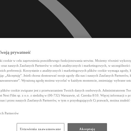
woją prywatność
iki cookie w celu zapewnienia prawidłowego funkcjonowania serwisu. Możemy również wykorzy
e oraz naszych Zaufanych Partnerów w celach analitycznych i marketingowych, w szczególności
oich preferencji. Korzystanie z analitycznych i marketingowych plików cookie wymaga zgody, 
ając „Akceptuję”. Jeżeli chcesz dostosować swoje zgody dla nas i naszych Zaufanych Partnerów, k
zaawansowane”. Wyrażoną zgodę możesz wycofać w każdym momencie, zmieniając wybrane usta
z plików cookie związane jest z przetwarzaniem Twoich danych osobowych. Administratorem Tw
t Next Film sp. z o.o. z siedzibą w (00-732) Warszawie, ul. Czerska 8/10. Więcej informacji o p
 nas i przez naszych Zaufanych Partnerów, w tym o przysługujących Ci prawach, można znaleź
ych Partnerów
Ustawienia zaawansowane
Akceptuję