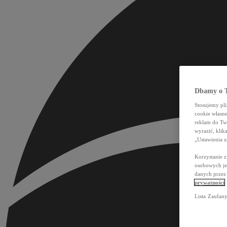
Dbamy o T
Stosujemy pl
cookie własn
reklam do Tw
wyrazić, klik
„Ustawienia 
Korzystanie 
osobowych jes
danych przez
prywatności
Lista Zaufan