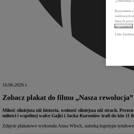
„Ustawienia 
Korzystanie 
osobowych jes
danych przez
prywatności
Lista Zaufan
16.06.2026 r.
Zobacz plakat do filmu „Nasza rewolucja”
Miłość silniejsza niż historia, wolność silniejsza niż strach. P
miłości i wspólnej walce Gajki i Jacka Kuroniów trafi do kin 11 l
Zdjęcie plakatowe wykonała Anna Włoch, autorką logotypu tytułowego