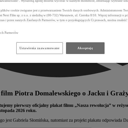
zaawansowane”. Wyrażoną zgodę możesz wycofać w każdym momencie, zmieniając wybrane usta
z plików cookie związane jest z przetwarzaniem Twoich danych osobowych. Administratorem Tw
t Next Film sp. z o.o. z siedzibą w (00-732) Warszawie, ul. Czerska 8/10. Więcej informacji o p
 nas i przez naszych Zaufanych Partnerów, w tym o przysługujących Ci prawach, można znaleź
ych Partnerów
Ustawienia zaawansowane
Akceptuję
 film Piotra Domalewskiego o Jacku i Graż
rezentujemy pierwszy oficjalny plakat filmu „Nasza rewolucja” w re
istopada 2026 roku.
 jest Gabriela Słomińska, natomiast za projekt plakatu odpowiada Da