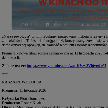
„Nasza rewolucja” to film fabularny inspirowany historią Grażyny i 
zmieniać świat. To historia dwojga ludzi, którzy zaangażowali się 
demokratycznej opozycji, działalność Komitetu Obrony Robotników, i
Premiera kinowa filmu została zaplanowana na
11 listopada 2026 r
demokracji.
Zobacz teaser:
https://www.youtube.com/watch?v=i3Vl0yg4sgU
***
NASZA REWOLUCJA
Premiera:
11 listopada 2026
Reżyseria:
Piotr Domalewski
Producent:
Robert Kijak
Obsada:
Magdalena Popławska, Arkadiusz Jakubik, Jacek Koman, Ja