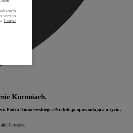
wienia.
oich danych
rzetwarzaniu
ć w
Polityce
ynie Kuroniach.
żyserii Piotra Domalewskiego. Produkcja opowiadająca o życiu,
niel Jaroszek.