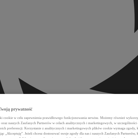
woją prywatność
iki cookie w celu zapewnienia prawidłowego funkcjonowania serwisu. Możemy również wykorzy
e oraz naszych Zaufanych Partnerów w celach analitycznych i marketingowych, w szczególności
oich preferencji. Korzystanie z analitycznych i marketingowych plików cookie wymaga zgody, 
ając „Akceptuję”. Jeżeli chcesz dostosować swoje zgody dla nas i naszych Zaufanych Partnerów, k