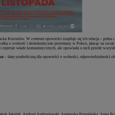
Jacka Kuroniów. W centrum opowieści znajduje się ich relacja – pełna
w walkę o wolność i demokratyczne przemiany w Polsce, płacąc za swo
 represje władz komunistycznych, ale opowiada o nich przede wszystki
oku
– datę symboliczną dla opowieści o wolności, odpowiedzialności oby
kub Jakubik, Andrzej Andrzejewski, Agnieszka Przepiórska, Anna Ilc