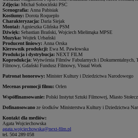
Zdjęcia:
Michał Sobociński PSC
Scenografia:
Anna Pabisiak
Kostiumy:
Dorota Roqueplo
Charakteryzacja:
Daria Siejak
Montaż:
Agnieszka Glińska PSM
Dźwięk:
Sebastian Brański, Wojciech Mielimąka MPSE
Muzyka:
Wojtek Urbański
Producent liniowy:
Anna Orska
Kierownik produkcji:
Ewa M. Pawłowska
Produkcja i dystrybucja:
NEXT FILM
Koprodukcja
: Wytwórnia Filmów Fabularnych i Dokumentalnych, T
Filmowy, Gdański Fundusz Filmowy, Visual Work
Patronat honorowy:
Minister Kultury i Dziedzictwa Narodowego
Mecenas promocji filmu:
Orlen
Współfinansowanie:
Polski Instytut Sztuki Filmowej, Miasto Sto
Dofinansowano
ze środków Ministerstwa Kultury i Dziedzictwa N
Kontakt dla mediów:
Agata Wojciechowska
agata.wojciechowska@next-film.pl
tel. 504 289 058