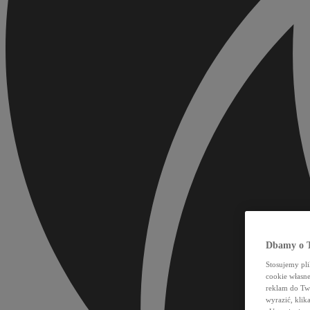
Dbamy o T
Stosujemy pl
cookie własn
reklam do Tw
wyrazić, klik