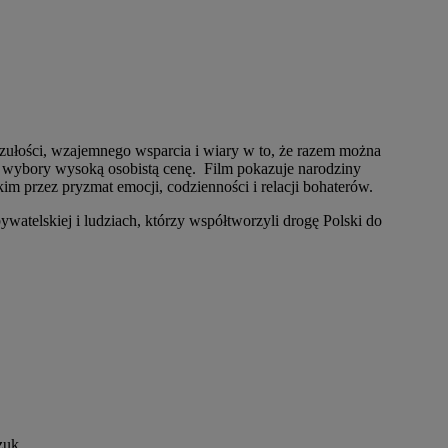
 czułości, wzajemnego wsparcia i wiary w to, że razem można
je wybory wysoką osobistą cenę. Film pokazuje narodziny
m przez pryzmat emocji, codzienności i relacji bohaterów.
watelskiej i ludziach, którzy współtworzyli drogę Polski do
zuk