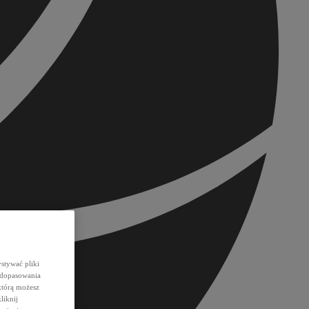
stywać pliki
 dopasowania
którą możesz
liknij