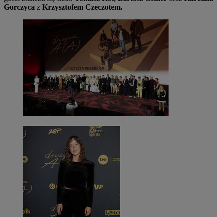
Gorczyca
z
Krzysztofem Czeczotem.