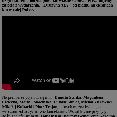
dzięki któremu można pokonać własne słabości. Prezentujemy
zdjęcia z wydarzenia. „Drużyna A(A)” od piątku na ekranach
kin w całej Polsce.
Na premierze pojawili się m.in.
Danuta Stenka, Magdalena
Cielecka, Maria Sobocińska, Łukasz Simlat, Michał Żurawski,
Mikołaj Kubacki
i
Piotr Trojan
, których można było tego
wieczoru zobaczyć na wielkim ekranie. Wśród licznie przybyłych
gości znaleźli się m.in.
Tomasz Kot, Bartosz Gelner
oraz
Karolina