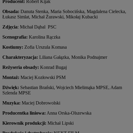
Producent:
Robert Kijak
Obsada:
Danuta Stenka, Maria Sobocińska, Magdalena Cielecka,
Łukasz Simlat, Michał Żurawski, Mikołaj Kubacki
Zdjęcia
: Michał Dąbal PSC
Scenografia:
Karolina Rączka
Kostiumy:
Zofia Urszula Komasa
Charakteryzacja:
Liliana Gałązka, Monika Podnajmer
Reżyseria obsady:
Konrad Bugaj
Montaż:
Maciej Kozłowski PSM
Dźwięk:
Sebastian Brański, Wojciech Mielimąka MPSE, Adam
Szlenda MPSE
Muzyka:
Maciej Dobrowolski
Producentka liniowa:
Anna Orska-Olszewska
Kierownik produkcji:
Michał Lipski