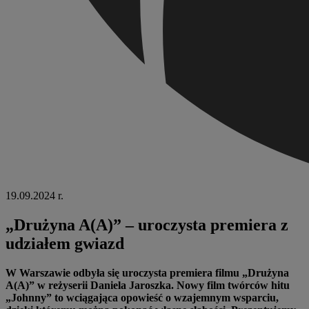
19.09.2024 r.
„Drużyna A(A)” – uroczysta premiera z
udziałem gwiazd
W Warszawie odbyła się uroczysta premiera filmu „
Drużyna
A(A)
” w reżyserii Daniela Jaroszka. Nowy film twórców hitu
„Johnny” to wciągająca opowieść o wzajemnym wsparciu,