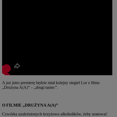
A już jutro premierę będzie miał kolejny singiel Lor z filmu
„Drużyna A(A)” – „drugi taniec”.
O FILMIE „DRUŻYNA A(A)”
Czwórka uzależnionych krzyżowo alkoholików, żeby uratować