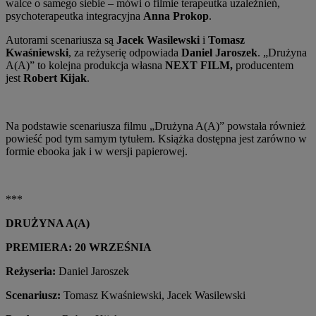
walce o samego siebie – mówi o filmie terapeutka uzależnień,
psychoterapeutka integracyjna
Anna Prokop
.
Autorami scenariusza są
Jacek Wasilewski
i
Tomasz
Kwaśniewski
, za reżyserię odpowiada
Daniel Jaroszek
. „Drużyna
A(A)” to kolejna produkcja własna
NEXT FILM,
producentem
jest
Robert Kijak
.
Na podstawie scenariusza filmu „Drużyna A(A)” powstała również
powieść pod tym samym tytułem. Książka dostępna jest zarówno w
formie ebooka jak i w wersji papierowej.
***
DRUŻYNA A(A)
PREMIERA: 20 WRZEŚNIA
Reżyseria:
Daniel Jaroszek
Scenariusz:
Tomasz Kwaśniewski, Jacek Wasilewski