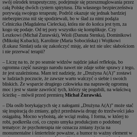
swój ośrodek terapeutyczny, podejmuje się przeszmuglowania przez
całą Polskę dwóch cystern spirytusu. Dla własnego bezpieczeństwa
porywają swojego terapeutę. Podróż okazuje się jednak bardziej
niebezpieczna niż się spodziewali, bo w ślad za nimi podąża
Celniczka (Magdalena Cielecka), która nie do końca jest tym, za
kogo się podaje. Od tej pory wszystko się komplikuje. Czy
Leszkowi (Michał Żurawski), Wioli (Danuta Stenka), Dominikowi
(Mikołaj Kubacki), Karolinie (Maria Sobocińska) i Wojtkowi
(Łukasz Simlat) uda się zakończyć misję, ale też nie ulec słabościom
i nie przerwać terapii?
– Liczę na to, że po seansie widzów najdzie jakaś refleksja, bo
ogromna część naszego narodu nawet nie zdaje sobie sprawy z tego,
że jest uzależniona. Mam też nadzieję, że „Drużyna A(A)” zostawi
w ludziach poczucie, że zawsze warto walczyć o siebie i swoich
bliskich. Że wsparcie drugiego człowieka ma naprawdę ogromną
moc i jest w stanie zawrócić tych, którzy się pogubili, na właściwą
ścieżkę – mówił przed premierą
Michał Żurawski.
– Dla osób borykających się z nałogami „Drużyna A(A)” może stać
się inspiracją do zmiany, gdyż przedstawia drogę do trzeźwości jako
osiągalną. Mocno wyboistą, ale wciąż realną. I forma, w której to
robi, podkreśla coś, co często umyka produkcjom o podobnej
tematyce: że psychoterapia nie oznacza zmiany życia na
monumentalne i śmiertelnie poważne, a humor to ważny element w