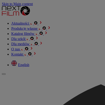
Skip to Main content
Aktualności
Produkcje własne
Katalog filmów
Dla szkół
Dla mediów
O nas
Kontakt
English