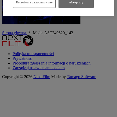
Ustawienia zaawansowane
Akceptuję
Strona główna
Media
AST240620_142
Polityka transparentności
Prywatność
Procedura zgłaszania informacji o naruszeniach
Zarządzaj ustawieniami cookies
Copyright © 2026
Next Film
Made by
Tamago Software