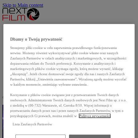
Skip to Main content
Aktualności
Produkcje własne
Dbamy o Twoją prywatność
Katalog filmów
Stosujemy pliki cookie w celu zapewnienia prawidłowego funkcjonowania
Dla szkół
serwisu. Możemy również wykorzystywać pliki cookie własne oraz naszych
Dla mediów
Zaufanych Partnerów w celach analitycznych i marketingowych, w szczególności
dopasowania reklam do Twoich preferencji. Korzystanie z analitycznych i
O nas
marketingowych plików cookie wymaga zgody, którą możesz wyrazić, klikając
Kontakt
„Akceptuję”. Jeżeli chcesz dostosować swoje zgody dla nas i naszych Zaufanych
Partnerów, kliknij „Ustawienia zaawansowane”. Wyrażoną zgodę możesz wycofać
English
w każdym momencie, zmieniając wybrane ustawienia.
Korzystanie z plików cookie związane jest z przetwarzaniem Twoich danych
osobowych. Administratorem Twoich danych osobowych jest Next Film sp. z o.o.
z siedzibą w (00-732) Warszawie, ul. Czerska 8/10. Więcej informacji o
przetwarzaniu danych przez nas i przez naszych Zaufanych Partnerów, w tym o
przysługujących Ci prawach, można znaleźć w
Polityce prywatności
Lista Zaufanych Partnerów