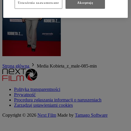
Ustawienia zaawansowane
Akceptuję
Strona główna
Media
Kobieta_z_male-085-min
Polityka transparentności
Prywatność
Procedura zgłaszania informacji o naruszeniach
Zarządzaj ustawieniami cookies
Copyright © 2026
Next Film
Made by
Tamago Software