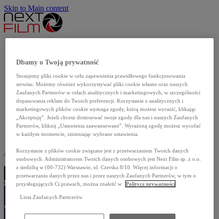
Skip to Main content
Aktualności
Produkcje własne
Dbamy o Twoją prywatność
Katalog filmów
Stosujemy pliki cookie w celu zapewnienia prawidłowego funkcjonowania
Dla szkół
serwisu. Możemy również wykorzystywać pliki cookie własne oraz naszych
Dla mediów
Zaufanych Partnerów w celach analitycznych i marketingowych, w szczególności
dopasowania reklam do Twoich preferencji. Korzystanie z analitycznych i
O nas
marketingowych plików cookie wymaga zgody, którą możesz wyrazić, klikając
Kontakt
„Akceptuję”. Jeżeli chcesz dostosować swoje zgody dla nas i naszych Zaufanych
Partnerów, kliknij „Ustawienia zaawansowane”. Wyrażoną zgodę możesz wycofać
English
w każdym momencie, zmieniając wybrane ustawienia.
Korzystanie z plików cookie związane jest z przetwarzaniem Twoich danych
osobowych. Administratorem Twoich danych osobowych jest Next Film sp. z o.o.
z siedzibą w (00-732) Warszawie, ul. Czerska 8/10. Więcej informacji o
przetwarzaniu danych przez nas i przez naszych Zaufanych Partnerów, w tym o
przysługujących Ci prawach, można znaleźć w
Polityce prywatności
Lista Zaufanych Partnerów