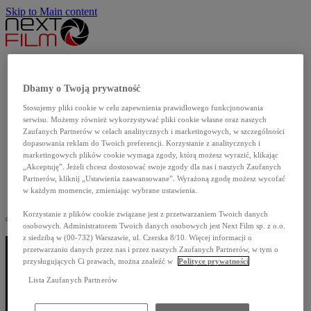
Skip to Main content
Aktualności
Produkcje własne
Dbamy o Twoją prywatność
Katalog filmów
Stosujemy pliki cookie w celu zapewnienia prawidłowego funkcjonowania
Dla szkół
serwisu. Możemy również wykorzystywać pliki cookie własne oraz naszych
Dla mediów
Zaufanych Partnerów w celach analitycznych i marketingowych, w szczególności
dopasowania reklam do Twoich preferencji. Korzystanie z analitycznych i
O nas
marketingowych plików cookie wymaga zgody, którą możesz wyrazić, klikając
Kontakt
„Akceptuję”. Jeżeli chcesz dostosować swoje zgody dla nas i naszych Zaufanych
Partnerów, kliknij „Ustawienia zaawansowane”. Wyrażoną zgodę możesz wycofać
English
w każdym momencie, zmieniając wybrane ustawienia.
Korzystanie z plików cookie związane jest z przetwarzaniem Twoich danych
osobowych. Administratorem Twoich danych osobowych jest Next Film sp. z o.o.
z siedzibą w (00-732) Warszawie, ul. Czerska 8/10. Więcej informacji o
przetwarzaniu danych przez nas i przez naszych Zaufanych Partnerów, w tym o
przysługujących Ci prawach, można znaleźć w
Polityce prywatności
Lista Zaufanych Partnerów