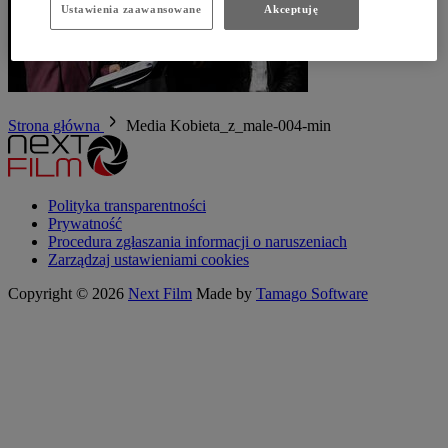
Ustawienia zaawansowane
Akceptuję
Strona główna
Media
Kobieta_z_male-004-min
Polityka transparentności
Prywatność
Procedura zgłaszania informacji o naruszeniach
Zarządzaj ustawieniami cookies
Copyright © 2026
Next Film
Made by
Tamago Software