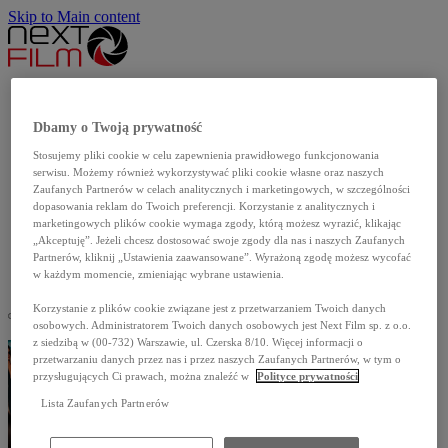
Skip to Main content
Aktualności
Produkcje własne
Dbamy o Twoją prywatność
Katalog filmów
Stosujemy pliki cookie w celu zapewnienia prawidłowego funkcjonowania
Dla szkół
serwisu. Możemy również wykorzystywać pliki cookie własne oraz naszych
Dla mediów
Zaufanych Partnerów w celach analitycznych i marketingowych, w szczególności
dopasowania reklam do Twoich preferencji. Korzystanie z analitycznych i
O nas
marketingowych plików cookie wymaga zgody, którą możesz wyrazić, klikając
Kontakt
„Akceptuję”. Jeżeli chcesz dostosować swoje zgody dla nas i naszych Zaufanych
Partnerów, kliknij „Ustawienia zaawansowane”. Wyrażoną zgodę możesz wycofać
English
w każdym momencie, zmieniając wybrane ustawienia.
Korzystanie z plików cookie związane jest z przetwarzaniem Twoich danych
osobowych. Administratorem Twoich danych osobowych jest Next Film sp. z o.o.
z siedzibą w (00-732) Warszawie, ul. Czerska 8/10. Więcej informacji o
przetwarzaniu danych przez nas i przez naszych Zaufanych Partnerów, w tym o
przysługujących Ci prawach, można znaleźć w
Polityce prywatności
Lista Zaufanych Partnerów