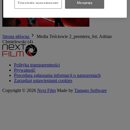
Ustawienia zaawansowane
Akceptuję
Strona główna
Media
Teściowie 2_premiera_fot. Adrian
Chmielewski (4)
Polityka transparentności
Prywatność
Procedura zgłaszania informacji o naruszeniach
Zarządzaj ustawieniami cookies
Copyright © 2026
Next Film
Made by
Tamago Software