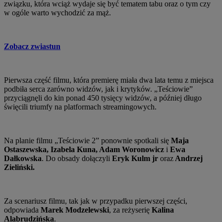
związku, która wciąż wydaje się być tematem tabu oraz o tym czy
w ogóle warto wychodzić za mąż.
Zobacz zwiastun
Pierwsza część filmu, która premierę miała dwa lata temu z miejsca
podbiła serca zarówno widzów, jak i krytyków. „Teściowie”
przyciągnęli do kin ponad 450 tysięcy widzów, a później długo
święcili triumfy na platformach streamingowych.
Na planie filmu „Teściowie 2” ponownie spotkali się
Maja
Ostaszewska, Izabela Kuna, Adam Woronowicz
i
Ewa
Dałkowska
. Do obsady dołączyli
Eryk Kulm jr
oraz
Andrzej
Zieliński.
Za scenariusz filmu, tak jak w przypadku pierwszej części,
odpowiada
Marek Modzelewski
, za reżyserię
Kalina
Alabrudzińska
.