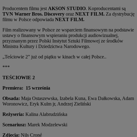
Producentem filmu jest
AKSON STUDIO
. Koproducentami są
TVN Warner Bros. Discovery
oraz
NEXT FILM.
Za dystrybucję
filmu w Polsce odpowiada
NEXT FILM.
Film realizowany w Polsce ze wsparciem finansowym na podstawie
ustawy o finansowym wspieraniu produkcji audiowizualnej,
przyznanym przez Polski Instytut Sztuki Filmowej ze środków
Ministra Kultury i Dziedzictwa Narodowego.
„Teściowie 2” już od piątku w kinach w całej Polsce..
***
TE
ŚCIOWIE 2
Premiera: 15 września
Obsada:
Maja Ostaszewska, Izabela Kuna, Ewa Dałkowska, Adam
Woronowicz, Eryk Kulm jr, Andrzej Zieliński
Reżyseria:
Kalina Alabrudzińska
Scenariusz:
Marek Modzelewski
Zdjęcia
:
Nils Croné