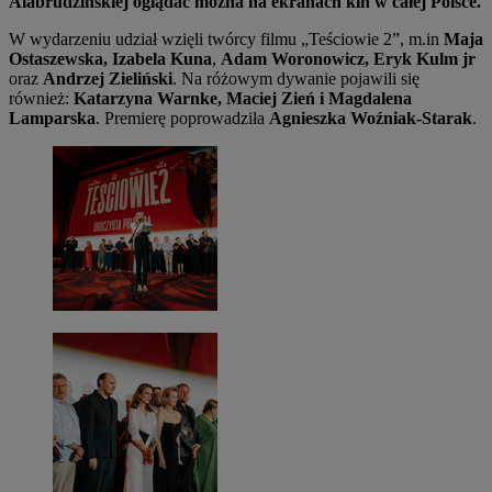
Alabrudzińskiej oglądać można na ekranach kin w całej Polsce.
W wydarzeniu udział wzięli twórcy filmu „Teściowie 2”, m.in
Maja
Ostaszewska, Izabela Kuna
,
Adam Woronowicz, Eryk Kulm jr
oraz
Andrzej Zieliński
. Na różowym dywanie pojawili się
również:
Katarzyna Warnke, Maciej Zień i Magdalena
Lamparska
. Premierę poprowadziła
Agnieszka Woźniak-Starak
.