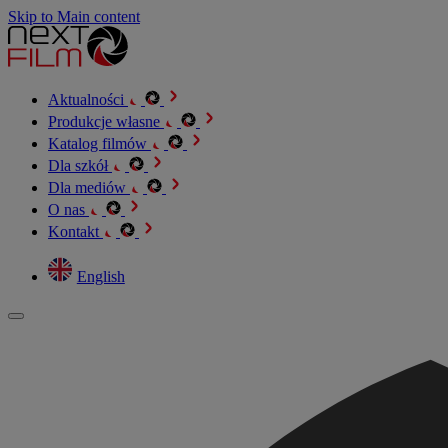
Skip to Main content
Aktualności
Produkcje własne
Katalog filmów
Dla szkół
Dla mediów
O nas
Kontakt
English