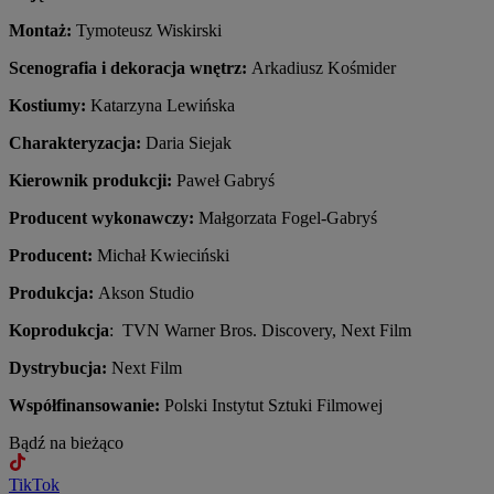
Montaż:
Tymoteusz Wiskirski
Scenografia i dekoracja wnętrz:
Arkadiusz Kośmider
Kostiumy:
Katarzyna Lewińska
Charakteryzacja:
Daria Siejak
Kierownik produkcji:
Paweł Gabryś
Producent wykonawczy:
Małgorzata Fogel-Gabryś
Producent:
Michał Kwieciński
Produkcja:
Akson Studio
Koprodukcja
: TVN Warner Bros. Discovery, Next Film
Dystrybucja:
Next Film
Współfinansowanie:
Polski Instytut Sztuki Filmowej
Bądź na bieżąco
TikTok