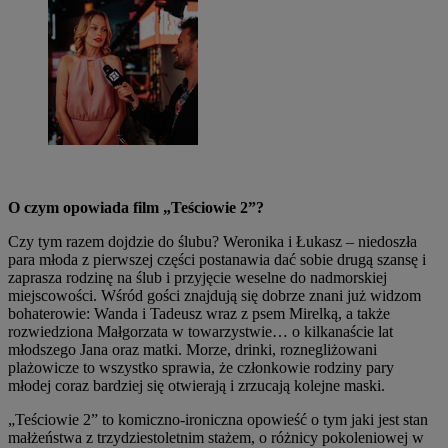
O czym opowiada film „Teściowie 2”?
Czy tym razem dojdzie do ślubu? Weronika i Łukasz – niedoszła
para młoda z pierwszej części postanawia dać sobie drugą szansę i
zaprasza rodzinę na ślub i przyjęcie weselne do nadmorskiej
miejscowości. Wśród gości znajdują się dobrze znani już widzom
bohaterowie: Wanda i Tadeusz wraz z psem Mirelką, a także
rozwiedziona Małgorzata w towarzystwie… o kilkanaście lat
młodszego Jana oraz matki. Morze, drinki, roznegliżowani
plażowicze to wszystko sprawia, że członkowie rodziny pary
młodej coraz bardziej się otwierają i zrzucają kolejne maski.
„Teściowie 2” to komiczno-ironiczna opowieść o tym jaki jest stan
małżeństwa z trzydziestoletnim stażem, o różnicy pokoleniowej w