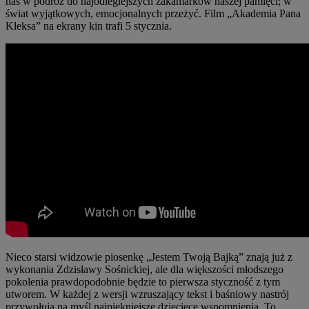
nas w podróż do najodleglejszych zakamarków naszej pamięci; w
świat wyjątkowych, emocjonalnych przeżyć. Film „Akademia Pana
Kleksa” na ekrany kin trafi 5 stycznia.
Nieco starsi widzowie piosenkę „Jestem Twoją Bajką” znają już z
wykonania Zdzisławy Sośnickiej, ale dla większości młodszego
pokolenia prawdopodobnie będzie to pierwsza styczność z tym
utworem. W każdej z wersji wzruszający tekst i baśniowy nastrój
przywołują na myśl najpiękniejsze dziecięce wspomnienia. To