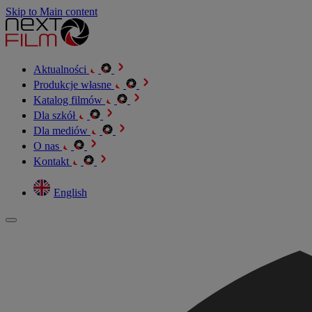
Skip to Main content
Aktualności
Produkcje własne
Katalog filmów
Dla szkół
Dla mediów
O nas
Kontakt
English