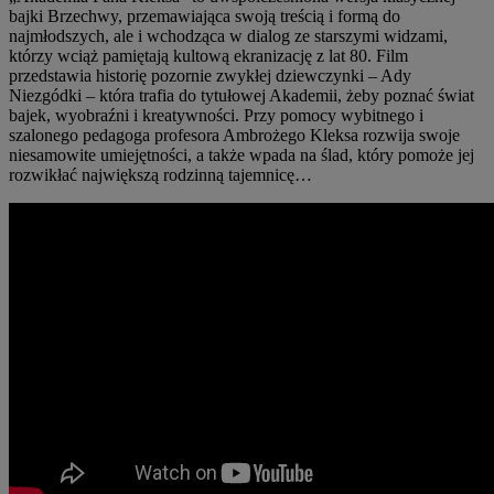
bajki Brzechwy, przemawiająca swoją treścią i formą do
najmłodszych, ale i wchodząca w dialog ze starszymi widzami,
którzy wciąż pamiętają kultową ekranizację z lat 80. Film
przedstawia historię pozornie zwykłej dziewczynki – Ady
Niezgódki – która trafia do tytułowej Akademii, żeby poznać świat
bajek, wyobraźni i kreatywności. Przy pomocy wybitnego i
szalonego pedagoga profesora Ambrożego Kleksa rozwija swoje
niesamowite umiejętności, a także wpada na ślad, który pomoże jej
rozwikłać największą rodzinną tajemnicę…