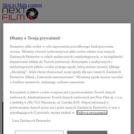
Skip to Main content
Aktualności
Produkcje własne
Dbamy o Twoją prywatność
Katalog filmów
Stosujemy pliki cookie w celu zapewnienia prawidłowego funkcjonowania
Dla szkół
serwisu. Możemy również wykorzystywać pliki cookie własne oraz naszych
Dla mediów
Zaufanych Partnerów w celach analitycznych i marketingowych, w szczególności
dopasowania reklam do Twoich preferencji. Korzystanie z analitycznych i
O nas
marketingowych plików cookie wymaga zgody, którą możesz wyrazić, klikając
Kontakt
„Akceptuję”. Jeżeli chcesz dostosować swoje zgody dla nas i naszych Zaufanych
Partnerów, kliknij „Ustawienia zaawansowane”. Wyrażoną zgodę możesz wycofać
English
w każdym momencie, zmieniając wybrane ustawienia.
Korzystanie z plików cookie związane jest z przetwarzaniem Twoich danych
osobowych. Administratorem Twoich danych osobowych jest Next Film sp. z o.o.
z siedzibą w (00-732) Warszawie, ul. Czerska 8/10. Więcej informacji o
przetwarzaniu danych przez nas i przez naszych Zaufanych Partnerów, w tym o
przysługujących Ci prawach, można znaleźć w
Polityce prywatności
Lista Zaufanych Partnerów