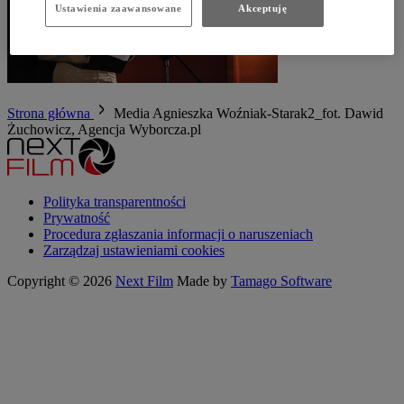
Ustawienia zaawansowane
Akceptuję
Strona główna
Media
Agnieszka Woźniak-Starak2_fot. Dawid
Żuchowicz, Agencja Wyborcza.pl
Polityka transparentności
Prywatność
Procedura zgłaszania informacji o naruszeniach
Zarządzaj ustawieniami cookies
Copyright © 2026
Next Film
Made by
Tamago Software