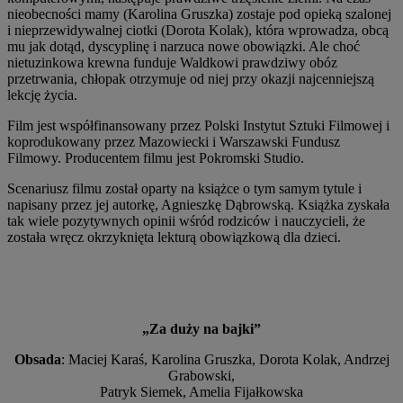
nieobecności mamy (Karolina Gruszka) zostaje pod opieką szalonej
i nieprzewidywalnej ciotki (Dorota Kolak), która wprowadza, obcą
mu jak dotąd, dyscyplinę i narzuca nowe obowiązki. Ale choć
nietuzinkowa krewna funduje Waldkowi prawdziwy obóz
przetrwania, chłopak otrzymuje od niej przy okazji najcenniejszą
lekcję życia.
Film jest współfinansowany przez Polski Instytut Sztuki Filmowej i
koprodukowany przez Mazowiecki i Warszawski Fundusz
Filmowy. Producentem filmu jest Pokromski Studio.
Scenariusz filmu został oparty na książce o tym samym tytule i
napisany przez jej autorkę, Agnieszkę Dąbrowską. Książka zyskała
tak wiele pozytywnych opinii wśród rodziców i nauczycieli, że
została wręcz okrzyknięta lekturą obowiązkową dla dzieci.
„Za duży na bajki”
Obsada
: Maciej Karaś, Karolina Gruszka, Dorota Kolak, Andrzej
Grabowski,
Patryk Siemek, Amelia Fijałkowska