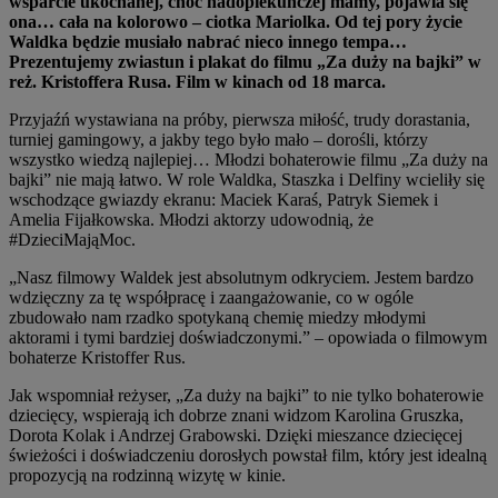
wsparcie ukochanej, choć nadopiekuńczej mamy, pojawia się
ona… cała na kolorowo – ciotka Mariolka. Od tej pory życie
Waldka będzie musiało nabrać nieco innego tempa…
Prezentujemy zwiastun i plakat do filmu „Za duży na bajki” w
reż. Kristoffera Rusa. Film w kinach od 18 marca.
Przyjaźń wystawiana na próby, pierwsza miłość, trudy dorastania,
turniej gamingowy, a jakby tego było mało – dorośli, którzy
wszystko wiedzą najlepiej… Młodzi bohaterowie filmu „Za duży na
bajki” nie mają łatwo. W role Waldka, Staszka i Delfiny wcieliły się
wschodzące gwiazdy ekranu: Maciek Karaś, Patryk Siemek i
Amelia Fijałkowska. Młodzi aktorzy udowodnią, że
#DzieciMająMoc.
„Nasz filmowy Waldek jest absolutnym odkryciem. Jestem bardzo
wdzięczny za tę współpracę i zaangażowanie, co w ogóle
zbudowało nam rzadko spotykaną chemię miedzy młodymi
aktorami i tymi bardziej doświadczonymi.” – opowiada o filmowym
bohaterze Kristoffer Rus.
Jak wspomniał reżyser, „Za duży na bajki” to nie tylko bohaterowie
dziecięcy, wspierają ich dobrze znani widzom Karolina Gruszka,
Dorota Kolak i Andrzej Grabowski. Dzięki mieszance dziecięcej
świeżości i doświadczeniu dorosłych powstał film, który jest idealną
propozycją na rodzinną wizytę w kinie.