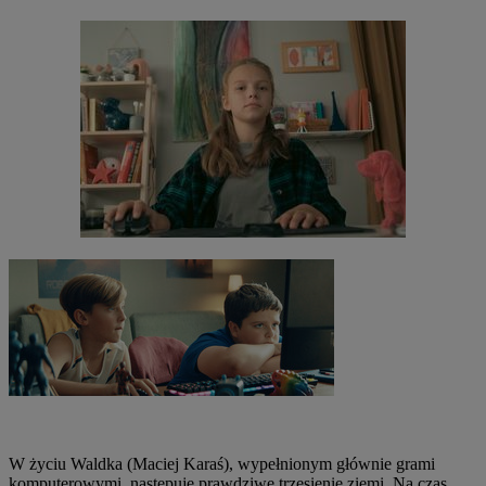
W życiu Waldka (Maciej Karaś), wypełnionym głównie grami
komputerowymi, następuje prawdziwe trzęsienie ziemi. Na czas