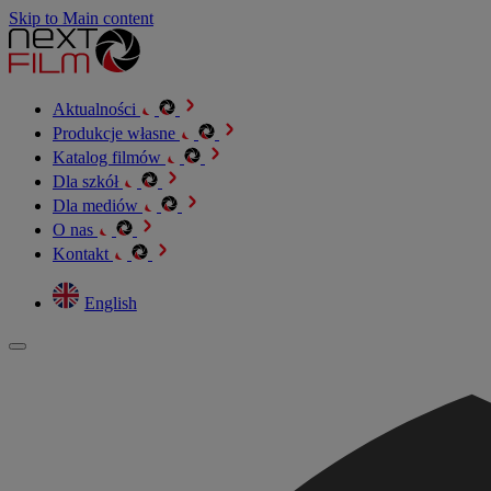
Skip to Main content
Aktualności
Produkcje własne
Katalog filmów
Dla szkół
Dla mediów
O nas
Kontakt
English