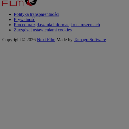
Polityka transparentności
Prywatność
Procedura zgłaszania informacji o naruszeniach
Zarządzaj ustawieniami cookies
Copyright © 2026
Next Film
Made by
Tamago Software