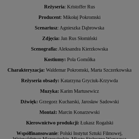
Reżyseria
: Kristoffer Rus
Producent
: Mikołaj Pokromski
Scenariusz
: Agnieszka Dąbrowska
Zdjęcia:
Jan Rus Słomiński
Scenografia:
Aleksandra Kierzkowska
Kostiumy:
Pola Gomółka
Charakteryzacja:
Waldemar Pokromski, Marta Szczerkowska
Reżyseria obsady:
Katarzyna Gryciuk-Krzywda
Muzyka:
Karim Martusewicz
Dźwięk:
Grzegorz Kucharski, Jarosław Sadowski
Montaż:
Marcin Konarzewski
Kierownictwo produkcji:
Łukasz Rogalski
Współfinansowanie
: Polski Instytut Sztuki Filmowej,
Województwo Mazowieckie, Miasto Stołeczne Warszawa