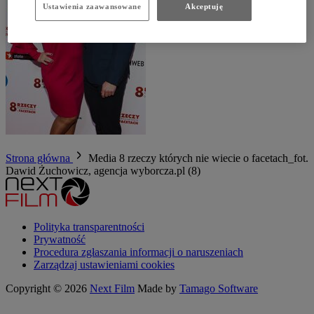
Ustawienia zaawansowane
Akceptuję
Strona główna
Media
8 rzeczy których nie wiecie o facetach_fot.
Dawid Żuchowicz, agencja wyborcza.pl (8)
Polityka transparentności
Prywatność
Procedura zgłaszania informacji o naruszeniach
Zarządzaj ustawieniami cookies
Copyright © 2026
Next Film
Made by
Tamago Software