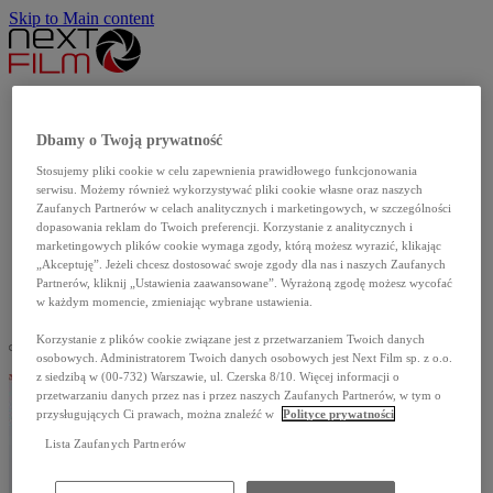
Skip to Main content
Aktualności
Produkcje własne
Dbamy o Twoją prywatność
Katalog filmów
Stosujemy pliki cookie w celu zapewnienia prawidłowego funkcjonowania
Dla szkół
serwisu. Możemy również wykorzystywać pliki cookie własne oraz naszych
Dla mediów
Zaufanych Partnerów w celach analitycznych i marketingowych, w szczególności
dopasowania reklam do Twoich preferencji. Korzystanie z analitycznych i
O nas
marketingowych plików cookie wymaga zgody, którą możesz wyrazić, klikając
Kontakt
„Akceptuję”. Jeżeli chcesz dostosować swoje zgody dla nas i naszych Zaufanych
Partnerów, kliknij „Ustawienia zaawansowane”. Wyrażoną zgodę możesz wycofać
English
w każdym momencie, zmieniając wybrane ustawienia.
Korzystanie z plików cookie związane jest z przetwarzaniem Twoich danych
osobowych. Administratorem Twoich danych osobowych jest Next Film sp. z o.o.
z siedzibą w (00-732) Warszawie, ul. Czerska 8/10. Więcej informacji o
przetwarzaniu danych przez nas i przez naszych Zaufanych Partnerów, w tym o
przysługujących Ci prawach, można znaleźć w
Polityce prywatności
Lista Zaufanych Partnerów