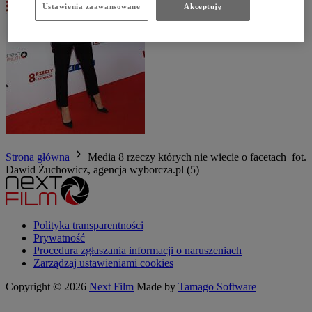
Ustawienia zaawansowane
Akceptuję
Strona główna
Media
8 rzeczy których nie wiecie o facetach_fot.
Dawid Żuchowicz, agencja wyborcza.pl (5)
Polityka transparentności
Prywatność
Procedura zgłaszania informacji o naruszeniach
Zarządzaj ustawieniami cookies
Copyright © 2026
Next Film
Made by
Tamago Software