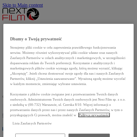
Skip to Main content
Aktualności
Produkcje własne
Dbamy o Twoją prywatność
Katalog filmów
Stosujemy pliki cookie w celu zapewnienia prawidłowego funkcjonowania
Dla szkół
serwisu. Możemy również wykorzystywać pliki cookie własne oraz naszych
Dla mediów
Zaufanych Partnerów w celach analitycznych i marketingowych, w szczególności
dopasowania reklam do Twoich preferencji. Korzystanie z analitycznych i
O nas
marketingowych plików cookie wymaga zgody, którą możesz wyrazić, klikając
Kontakt
„Akceptuję”. Jeżeli chcesz dostosować swoje zgody dla nas i naszych Zaufanych
Partnerów, kliknij „Ustawienia zaawansowane”. Wyrażoną zgodę możesz wycofać
English
w każdym momencie, zmieniając wybrane ustawienia.
Korzystanie z plików cookie związane jest z przetwarzaniem Twoich danych
osobowych. Administratorem Twoich danych osobowych jest Next Film sp. z o.o.
z siedzibą w (00-732) Warszawie, ul. Czerska 8/10. Więcej informacji o
przetwarzaniu danych przez nas i przez naszych Zaufanych Partnerów, w tym o
przysługujących Ci prawach, można znaleźć w
Polityce prywatności
Lista Zaufanych Partnerów