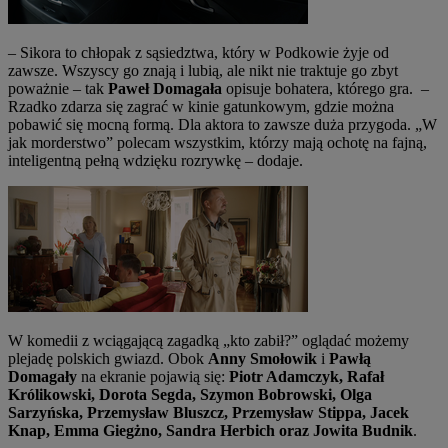
– Sikora to chłopak z sąsiedztwa, który w Podkowie żyje od
zawsze. Wszyscy go znają i lubią, ale nikt nie traktuje go zbyt
poważnie – tak
Paweł Domagała
opisuje bohatera, którego gra. –
Rzadko zdarza się zagrać w kinie gatunkowym, gdzie można
pobawić się mocną formą. Dla aktora to zawsze duża przygoda. „W
jak morderstwo” polecam wszystkim, którzy mają ochotę na fajną,
inteligentną pełną wdzięku rozrywkę – dodaje.
W komedii z wciągającą zagadką „kto zabił?” oglądać możemy
plejadę polskich gwiazd. Obok
Anny Smołowik
i
Pawłą
Domagały
na ekranie pojawią się:
Piotr Adamczyk, Rafał
Królikowski, Dorota Segda, Szymon Bobrowski, Olga
Sarzyńska, Przemysław Bluszcz, Przemysław Stippa, Jacek
Knap, Emma Giegżno, Sandra Herbich oraz Jowita Budnik
.