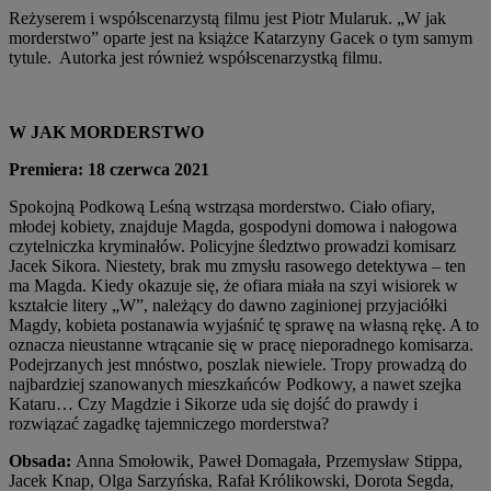
Reżyserem i współscenarzystą filmu jest Piotr Mularuk. „W jak
morderstwo” oparte jest na książce Katarzyny Gacek o tym samym
tytule. Autorka jest również współscenarzystką filmu.
W JAK MORDERSTWO
Premiera: 18 czerwca 2021
Spokojną Podkową Leśną wstrząsa morderstwo. Ciało ofiary,
młodej kobiety, znajduje Magda, gospodyni domowa i nałogowa
czytelniczka kryminałów. Policyjne śledztwo prowadzi komisarz
Jacek Sikora. Niestety, brak mu zmysłu rasowego detektywa – ten
ma Magda. Kiedy okazuje się, że ofiara miała na szyi wisiorek w
kształcie litery „W”, należący do dawno zaginionej przyjaciółki
Magdy, kobieta postanawia wyjaśnić tę sprawę na własną rękę. A to
oznacza nieustanne wtrącanie się w pracę nieporadnego komisarza.
Podejrzanych jest mnóstwo, poszlak niewiele. Tropy prowadzą do
najbardziej szanowanych mieszkańców Podkowy, a nawet szejka
Kataru… Czy Magdzie i Sikorze uda się dojść do prawdy i
rozwiązać zagadkę tajemniczego morderstwa?
Obsada:
Anna Smołowik, Paweł Domagała, Przemysław Stippa,
Jacek Knap, Olga Sarzyńska, Rafał Królikowski, Dorota Segda,