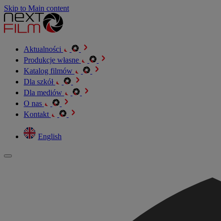
Skip to Main content
Aktualności
Produkcje własne
Katalog filmów
Dla szkół
Dla mediów
O nas
Kontakt
English