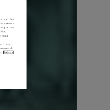
stywać pliki
 dopasowania
którą możesz
liknij
wienia.
oich danych
rzetwarzaniu
ć w
Polityce