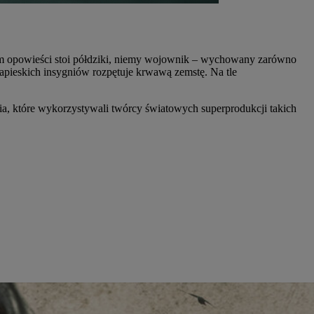
rum opowieści stoi półdziki, niemy wojownik – wychowany zarówno
h papieskich insygniów rozpętuje krwawą zemstę. Na tle
a, które wykorzystywali twórcy światowych superprodukcji takich