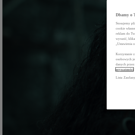
Dbamy o T
Stosujemy pl
cookie własn
reklam do Tw
wyrazić, klik
„Ustawienia 
Korzystanie 
osobowych jes
danych przez
prywatności
Lista Zaufan