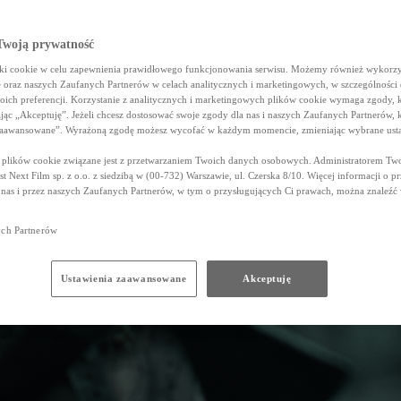
woją prywatność
iki cookie w celu zapewnienia prawidłowego funkcjonowania serwisu. Możemy również wykorzy
e oraz naszych Zaufanych Partnerów w celach analitycznych i marketingowych, w szczególności
oich preferencji. Korzystanie z analitycznych i marketingowych plików cookie wymaga zgody, 
ając „Akceptuję”. Jeżeli chcesz dostosować swoje zgody dla nas i naszych Zaufanych Partnerów, k
zaawansowane”. Wyrażoną zgodę możesz wycofać w każdym momencie, zmieniając wybrane usta
z plików cookie związane jest z przetwarzaniem Twoich danych osobowych. Administratorem Tw
t Next Film sp. z o.o. z siedzibą w (00-732) Warszawie, ul. Czerska 8/10. Więcej informacji o p
 nas i przez naszych Zaufanych Partnerów, w tym o przysługujących Ci prawach, można znaleź
ych Partnerów
Ustawienia zaawansowane
Akceptuję