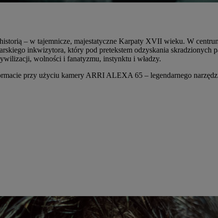
 historią – w tajemnicze, majestatyczne Karpaty XVII wieku. W cent
ą cesarskiego inkwizytora, który pod pretekstem odzyskania skradzionyc
ilizacji, wolności i fanatyzmu, instynktu i władzy.
 formacie przy użyciu kamery ARRI ALEXA 65 – legendarnego narzędzi