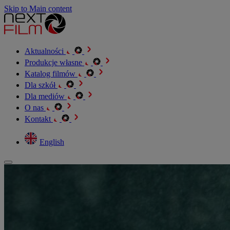
Skip to Main content
Aktualności
Produkcje własne
Katalog filmów
Dla szkół
Dla mediów
O nas
Kontakt
English