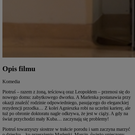
Opis filmu
Komedia
Piotruś – razem z żoną, teściową oraz Leopoldem – przenosi się do
nowego domu: zabytkowego dworku. A Marlenka postanawia przy
okazji znaleźć rodzinie odpowiedniego, pasującego do eleganckiej
rezydencji przodka… Z kolei Agnieszka robi na uczelni karierę, ale
tuż po obronie doktoratu nagle odkrywa, że jest w ciąży. A gdy na
świat przychodzi mały Kuba… zaczynają się problemy!
Piotruś towarzyszy siostrze w trakcie porodu i sam zaczyna marzyć
o dziecku – ku przerażeniu Marlenki. Marcin, świeżo upieczony