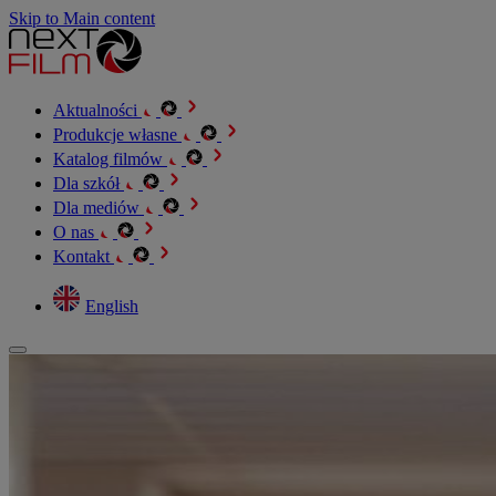
Skip to Main content
Aktualności
Produkcje własne
Katalog filmów
Dla szkół
Dla mediów
O nas
Kontakt
English