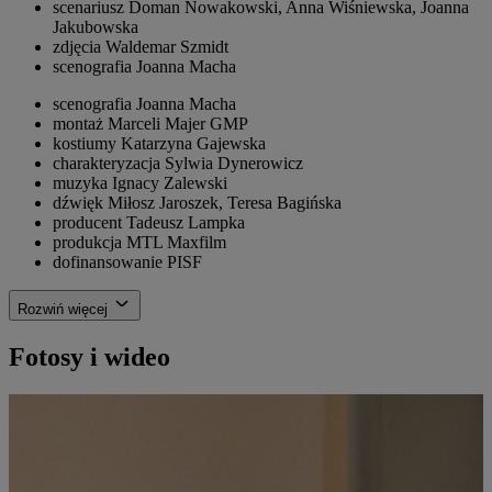
scenariusz
Doman Nowakowski, Anna Wiśniewska, Joanna
Jakubowska
zdjęcia
Waldemar Szmidt
scenografia
Joanna Macha
scenografia
Joanna Macha
montaż
Marceli Majer GMP
kostiumy
Katarzyna Gajewska
charakteryzacja
Sylwia Dynerowicz
muzyka
Ignacy Zalewski
dźwięk
Miłosz Jaroszek, Teresa Bagińska
producent
Tadeusz Lampka
produkcja
MTL Maxfilm
dofinansowanie
PISF
Rozwiń więcej
Fotosy i wideo