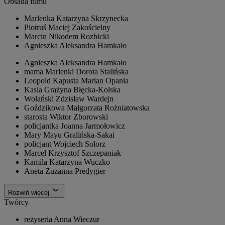
Obsada filmu
Marlenka
Katarzyna Skrzynecka
Piotruś
Maciej Zakościelny
Marcin
Nikodem Rozbicki
Agnieszka
Aleksandra Hamkało
Agnieszka
Aleksandra Hamkało
mama Marlenki
Dorota Stalińska
Leopold Kapusta
Marian Opania
Kasia
Grażyna Błęcka-Kolska
Wolański
Zdzisław Wardejn
Goździkowa
Małgorzata Rożniatowska
starosta
Wiktor Zborowski
policjantka
Joanna Jarmołowicz
Mary
Mayu Gralińska-Sakai
policjant
Wojciech Solorz
Marcel
Krzysztof Szczepaniak
Kamila
Katarzyna Wuczko
Aneta
Zuzanna Predygier
Rozwiń więcej
Twórcy
reżyseria
Anna Wieczur