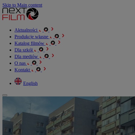
Skip to Main content
Aktualności
Produkcje własne
Katalog filmów
Dla szkół
Dla mediów
O nas
Kontakt
English