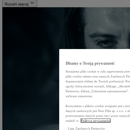
Rozwiń więcej
Dbamy o Twoją prywatność
Stosujemy pliki cookie w celu zapewnienia p
pliki cookie własne oraz naszych Zaufanych Pa
dopasowania reklam do Twoich preferencji. Ko
zgody, którą możesz wyrazić, klikając „Akceptu
Partnerów, kliknij „Ustawienia zaawansowane
wybrane ustawienia.
Korzystanie z plików cookie związane jest z 
danych osobowych jest Next Film sp. z o.o. z s
przetwarzaniu danych przez nas i przez naszy
znaleźć w
Polityce prywatności
Lista Zaufanych Partnerów