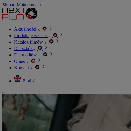
Skip to Main content
Aktualności
Produkcje własne
Katalog filmów
Dla szkół
Dla mediów
O nas
Kontakt
English