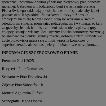
społecznej, postanawia wdrożyć własny, nietypowy plan odnowy
moralnej. Uzbrojeni w młodzieńczy bunt i własną interpretację
Pisma Świętego zakładają podsłuch… w konfesjonale, aby lepiej
poznać swoich sąsiadów. Zamaskowani niczym Zorro i z
ambicjami na miarę Robin Hooda, stają się sędziami w swoim
osiedlowym świecie, pomagając potrzebującym i wymierzając kary
za grzechy. Jednak ich misja zamienia się w niebezpieczną grę, a
chłopcy, stosując własny, idealistyczny kodeks honorowy, zaczynają
balansować na cienkiej granicy między dobrem a złem. Prawdziwe
życie blokowiska miesza się z misją wprost z komiksów o
superbohaterach, ale zamiast peleryn, bohaterowie noszą komże.
INFORMACJE SZCZEGÓŁOWE O FILMIE
Premiera: 21.11.2025
Reżyseria: Piotr Domalewski
Scenariusz: Piotr Domalewski
Zdjęcia: Piotr Sobociński Jr.
Montaż: Agnieszka Glińska
Scenografia: Jagna Dobesz