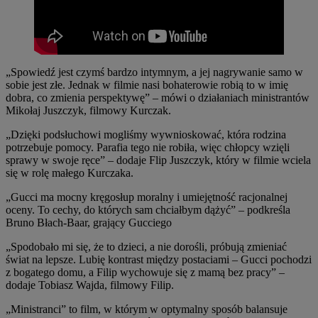
„Spowiedź jest czymś bardzo intymnym, a jej nagrywanie samo w
sobie jest złe. Jednak w filmie nasi bohaterowie robią to w imię
dobra, co zmienia perspektywę” – mówi o działaniach ministrantów
Mikołaj Juszczyk, filmowy Kurczak.
„Dzięki podsłuchowi mogliśmy wywnioskować, która rodzina
potrzebuje pomocy. Parafia tego nie robiła, więc chłopcy wzięli
sprawy w swoje ręce” – dodaje Flip Juszczyk, który w filmie wciela
się w rolę małego Kurczaka.
„Gucci ma mocny kręgosłup moralny i umiejętność racjonalnej
oceny. To cechy, do których sam chciałbym dążyć” – podkreśla
Bruno Błach-Baar, grający Gucciego
„Spodobało mi się, że to dzieci, a nie dorośli, próbują zmieniać
świat na lepsze. Lubię kontrast między postaciami – Gucci pochodzi
z bogatego domu, a Filip wychowuje się z mamą bez pracy” –
dodaje Tobiasz Wajda, filmowy Filip.
„Ministranci” to film, w którym w optymalny sposób balansuje