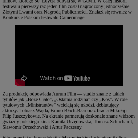
filmów, którego 50. Edycja odbyła się w Gdyni. W całej historii
festiwalu pierwszy raz jeden film został nagrodzony jednocześnie
Złotymi Lwami oraz Nagrodą Publiczności. Znalazł się również w
Konkursie Polskim festiwalu Camerimage.
Za produkcję odpowiada Aurum Film — studio znane z takich
tytułów jak „Boże Ciało”, „Ostatnia rodzina” czy „Kos”. W role
tytułowych „Ministrantów” wcielają się młodzi, debiutujący
aktorzy: Tobiasz Wajda, Bruno Błach-Baar oraz bracia Mikołaj i
Filip Juszczykowie. Na ekranie partnerują doskonale znane widzom
gwiazdy polskiego kina: Kamila Urzędowska, Tomasz Schuchardt,
Sławomir Orzechowski i Artur Paczesny.
Film powstał w koprodukcji z Mazowieckim Instytutem Kultury