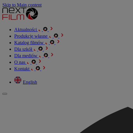
Skip to Main content
Aktualności
Produkcje własne
Katalog filmów
Dla szkół
Dla mediów
O nas
Kontakt
English