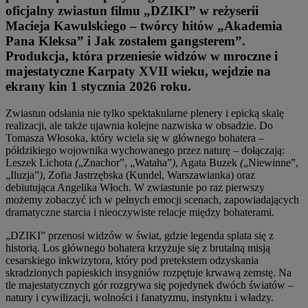
oficjalny zwiastun filmu „DZIKI” w reżyserii
Macieja Kawulskiego – twórcy hitów „Akademia
Pana Kleksa” i Jak zostałem gangsterem”.
Produkcja, która przeniesie widzów w mroczne i
majestatyczne Karpaty XVII wieku, wejdzie na
ekrany kin 1 stycznia 2026 roku.
Zwiastun odsłania nie tylko spektakularne plenery i epicką skalę
realizacji, ale także ujawnia kolejne nazwiska w obsadzie. Do
Tomasza Włosoka, który wciela się w głównego bohatera –
półdzikiego wojownika wychowanego przez naturę – dołączają:
Leszek Lichota
(
„Znachor”, „Wataha”
)
, Agata Buzek
(
„Niewinne”,
„Iluzja”
)
, Zofia Jastrzębska (Kundel, Warszawianka) oraz
debiutująca Angelika Włoch. W zwiastunie po raz pierwszy
możemy zobaczyć ich w pełnych emocji scenach, zapowiadających
dramatyczne starcia i nieoczywiste relacje między bohaterami.
„DZIKI” przenosi widzów w świat, gdzie legenda splata się z
historią. Los głównego bohatera krzyżuje się z brutalną misją
cesarskiego inkwizytora, który pod pretekstem odzyskania
skradzionych papieskich insygniów rozpętuje krwawą zemstę. Na
tle majestatycznych gór rozgrywa się pojedynek dwóch światów –
natury i cywilizacji, wolności i fanatyzmu, instynktu i władzy.