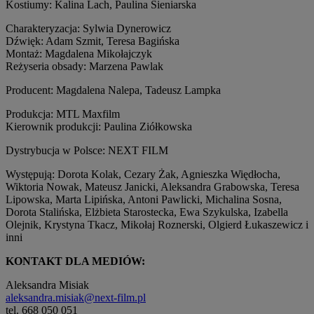
Kostiumy: Kalina Lach, Paulina Sieniarska
Charakteryzacja: Sylwia Dynerowicz
Dźwięk: Adam Szmit, Teresa Bagińska
Montaż: Magdalena Mikołajczyk
Reżyseria obsady: Marzena Pawlak
Producent: Magdalena Nalepa, Tadeusz Lampka
Produkcja: MTL Maxfilm
Kierownik produkcji: Paulina Ziółkowska
Dystrybucja w Polsce: NEXT FILM
Występują: Dorota Kolak, Cezary Żak, Agnieszka Więdłocha,
Wiktoria Nowak, Mateusz Janicki, Aleksandra Grabowska, Teresa
Lipowska, Marta Lipińska, Antoni Pawlicki, Michalina Sosna,
Dorota Stalińska, Elżbieta Starostecka, Ewa Szykulska, Izabella
Olejnik, Krystyna Tkacz, Mikołaj Roznerski, Olgierd Łukaszewicz i
inni
KONTAKT DLA MEDIÓ
W:
Aleksandra Misiak
aleksandra.misiak@next-film.pl
tel. 668 050 051