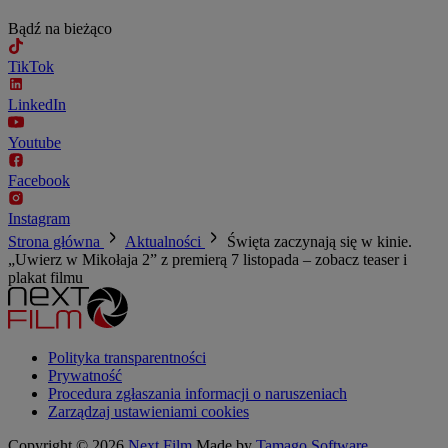
Bądź na bieżąco
TikTok
LinkedIn
Youtube
Facebook
Instagram
Strona główna
Aktualności
Święta zaczynają się w kinie.
„Uwierz w Mikołaja 2” z premierą 7 listopada – zobacz teaser i
plakat filmu
Polityka transparentności
Prywatność
Procedura zgłaszania informacji o naruszeniach
Zarządzaj ustawieniami cookies
Copyright © 2026
Next Film
Made by
Tamago Software