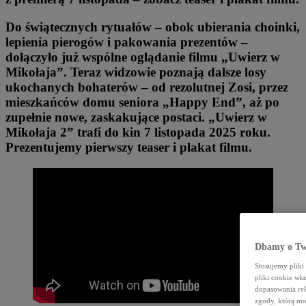
Do świątecznych rytuałów – obok ubierania choinki,
lepienia pierogów i pakowania prezentów –
dołączyło już wspólne oglądanie filmu „Uwierz w
Mikołaja”. Teraz widzowie poznają dalsze losy
ukochanych bohaterów – od rezolutnej Zosi, przez
mieszkańców domu seniora „Happy End”, aż po
zupełnie nowe, zaskakujące postaci. „Uwierz w
Mikołaja 2” trafi do kin 7 listopada 2025 roku.
Prezentujemy pierwszy teaser i plakat filmu.
Dbamy o Tw
Stosujemy plik
pliki cookie wł
dopasowania rek
zgody, którą mo