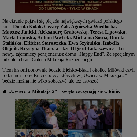
Na ekranie pojawi się plejada największych gwiazd polskiego
kina:
Dorota Kolak, Cezary Żak, Agnieszka Więdłocha,
Mateusz Janicki, Aleksandrę Grabowską, Teresa Lipowska,
Marta Lipińska, Antoni Pawlicki, Michalina Sosna, Dorota
Stalińska, Elżbieta Starostecka, Ewa Szykulska, Izabella
Olejnik, Krystyna Tkacz
, a także
Olgierd Łukaszewicz
jako
nowy, tajemniczy pensjonariusz domu „Happy End”. Ze specjalnym
udziałem braci Golec i Mikołaja Roznerskiego.
Tłem historii ponownie będzie Bielsko-Biała i okolice Milówki czyli
rodzinne strony Braci Golec, których w „Uwierz w Mikołaja 2”
będzie można nie tylko zobaczyć, ale też usłyszeć.
🎄
„Uwierz w Mikołaja 2” – święta zaczynają się w kinie.