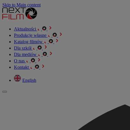
Skip to Main content
Aktualności
Produkcje własne
Katalog filmów
Dla szkół
Dla mediów
O nas
Kontakt
English