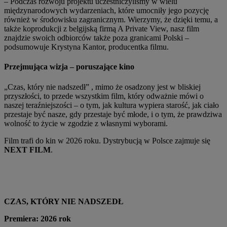
– Podczas rozwoju projektu uczestniczyliśmy w wielu
międzynarodowych wydarzeniach, które umocniły jego pozycję
również w środowisku zagranicznym. Wierzymy, że dzięki temu, a
także koprodukcji z belgijską firmą A Private View, nasz film
znajdzie swoich odbiorców także poza granicami Polski –
podsumowuje Krystyna Kantor, producentka filmu.
Przejmująca wizja – poruszające kino
„Czas, który nie nadszedł” , mimo że osadzony jest w bliskiej
przyszłości, to przede wszystkim film, który odważnie mówi o
naszej teraźniejszości – o tym, jak kultura wypiera starość, jak ciało
przestaje być nasze, gdy przestaje być młode, i o tym, że prawdziwa
wolność to życie w zgodzie z własnymi wyborami.
Film trafi do kin w 2026 roku. Dystrybucją w Polsce zajmuje się
NEXT FILM
.
CZAS, KTÓRY NIE NADSZEDŁ
Premiera: 2026 rok