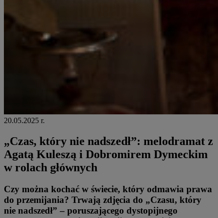
20.05.2025 r.
„Czas, który nie nadszedł”: melodramat z
Agatą Kuleszą i Dobromirem Dymeckim
w rolach głównych
Czy można kochać w świecie, kt
ó
ry odmawia prawa
do przemijania? Trwają zdję
cia do
„Czasu, kt
ó
ry
nie nadszedł” – poruszającego dystopijnego