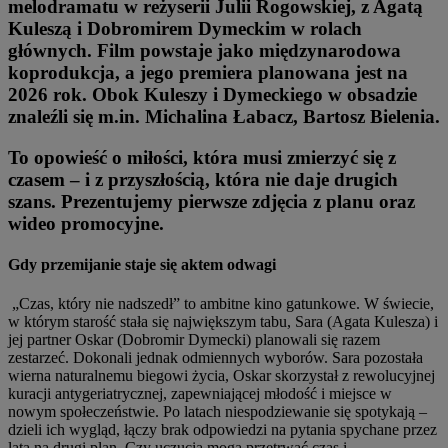
melodramatu w reżyserii Julii Rogowskiej, z Agatą
Kuleszą i Dobromirem Dymeckim w rol
ach
głównych. Film powstaje jako międzynarodowa
koprodukcja, a jego premiera planowana jest na
2026 rok. Obok Kuleszy i Dymeckiego w obsadzie
znaleź
li si
ę m.in. Michalina Łabacz, Bartosz Bielenia.
To opowieść o miłości, kt
ó
ra musi zmierzyć się z
czasem – i z przyszłością, kt
ó
ra nie daje drugich
szans. Prezentujemy pierwsze zdjęcia z planu oraz
wideo promocyjne.
Gdy przemijanie staje się aktem odwagi
„Czas, który nie nadszedł” to ambitne kino gatunkowe. W świecie,
w którym starość stała się największym tabu, Sara (Agata Kulesza) i
jej partner Oskar (Dobromir Dymecki) planowali się razem
zestarzeć. Dokonali jednak odmiennych wyborów. Sara pozostała
wierna naturalnemu biegowi życia, Oskar skorzystał z rewolucyjnej
kuracji antygeriatrycznej, zapewniającej młodość i miejsce w
nowym społeczeństwie. Po latach niespodziewanie się spotykają –
dzieli ich wygląd, łączy brak odpowiedzi na pytania spychane przez
lata na drugi plan. Czy uczucia mogą przetrwać czas i