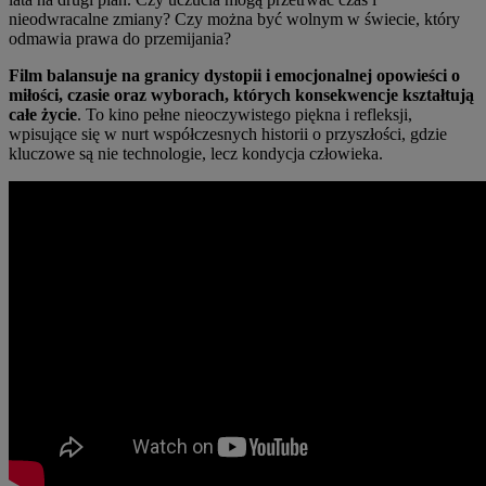
nieodwracalne zmiany? Czy można być wolnym w świecie, który
odmawia prawa do przemijania?
Film balansuje na granicy dystopii i emocjonalnej opowieści o
miłości, czasie oraz wyborach, kt
ó
rych konsekwencje kształtują
całe życie
. To kino pełne nieoczywistego piękna i refleksji,
wpisujące się w nurt współczesnych historii o przyszłości, gdzie
kluczowe są nie technologie, lecz kondycja człowieka.