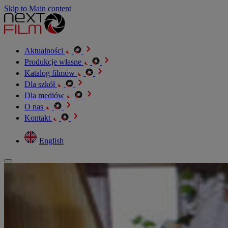
Skip to Main content
Aktualności
Produkcje własne
Katalog filmów
Dla szkół
Dla mediów
O nas
Kontakt
English