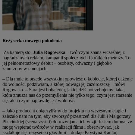
Reżyserka nowego pokolenia
Za kamerą stoi
Julia Rogowska
– twórczyni znana wcześniej z
nagradzanych reklam, kampanii społecznych i krótkich metraży. To
jej pełnometrażowy debiut – osobisty, odważny i głęboko
zanurzony w emocjach.
– Dla mnie to przede wszystkim opowieść o kobiecie, której dążenie
do wolności podziwiam, a której odwagi jej zazdroszczę – mówi
Rogowska. – Sara jest bohaterką, jakiej dziś potrzebujemy: taką,
która zmusza nas do przemyślenia nie tylko tego, czym jest starzenie
się, ale i czym naprawdę jest wolność.
– Jako producent dołączyliśmy do projektu na wczesnym etapie i
zależało nam na tym, aby stworzyć przestrzeń dla Julii i Małgorzaty
Piłacińskiej (scenarzystki) do rozwijania ich wizji. Jestem dumna, że
mogę wspierać twórców w realizacji filmu i obserwować, jak
kształtuje się reżyserski głos Julii – dodaje Krystyna Kantor,