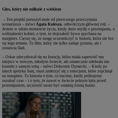
Głos, kt
ó
ry nie milknie z wiekiem
– Ten projekt poruszył mnie od pierwszego przeczytania
scenariusza – mówi
Agata Kulesza
, odtwórczyni głównej roli. –
Jestem w takim momencie życia, kiedy dużo myślę o przemijaniu, o
widzialności kobiet, o tym, że dojrzałość bywa spychana na
margines. Cieszę się, że mogę uczestniczyć w historii, która nie boi
się tego tematu. To film, który nie tylko zadaje pytania, ale i
zostawia ślad.
– Oskar zdecydował się na kurację, która miała zapewnić mu
miejsce w nowym, młodym świecie, ale ostatecznie odebrała mu
kontakt z samym sobą – mówi Dobromir Dymecki. – Kiedy po
latach spotyka Sarę, musi zmierzyć się z emocjami, które zepchnął
na margines. To historia o tym, co tracimy, kiedy próbujemy
oszukać czas – i o tym, że nawet w świecie pełnym lęku przed
przemijaniem, szczerość może być ostatnią formą buntu.