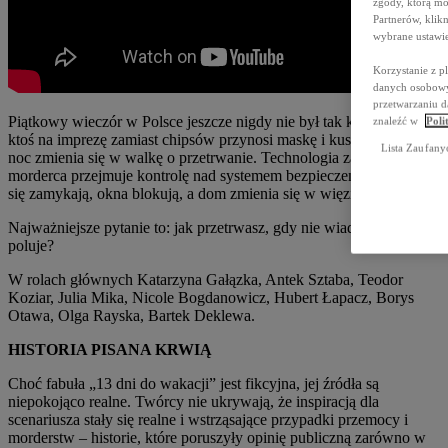
zgody, którą mo
Partnerów, kli
wybrane ustawie
Korzystanie z p
danych osobowyc
przetwarzaniu d
Piątkowy wieczór w Polsce jeszcze nigdy nie był tak krwawy. Gdy
znaleźć w
Poli
ktoś na imprezę zamiast chipsów przynosi maskę i kuszę, beztroska
Lista Zaufany
noc zmienia się w walkę o przetrwanie. Technologia zawodzi –
morderca przejmuje kontrolę nad systemem bezpieczeństwa. Drzwi
się zamykają, okna blokują, a dom zmienia się w więzienie.
Najważniejsze pytanie to: jak przetrwasz, gdy nie wiadomo, kto
poluje?
W rolach głównych Katarzyna Gałązka, Antek Sztaba, Teodor
Koziar, Julia Mika, Nicole Bogdanowicz, Hubert Łapacz, Borys
Otawa, Olga Rayska, Bartek Deklewa.
HISTORIA PISANA KRWIĄ
Choć fabuła „13 dni do wakacji” jest fikcyjna, jej źródła są
niepokojąco realne. Twórcy nie ukrywają, że inspiracją dla
scenariusza stały się realne i wstrząsające przypadki przemocy i
morderstw – historie, które poruszyły opinię publiczną zarówno w