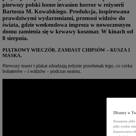
pierwszy polski home invasion horror w reżyserii
Bartosza M. Kowalskiego. Produkcja, inspirowana
prawdziwymi wydarzeniami, przenosi widz
ó
w do
świata, gdzie weekendowa impreza w nowoczesnym
domu zamienia się w krwawy koszmar. W kinach od
8 sierpnia.
PIĄTKOWY WIECZÓ
R. ZAMIAST CHIPS
ÓW – KUSZA I
MASKA.
Pierwszy teaser i plakat zdradzają jedynie przedsmak tego, co czeka
bohaterów – i widzów – podczas seansu.
Dbamy o Tw
Stosujemy plik
pliki cookie wł
dopasowania rek