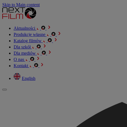
Skip to Main content
Aktualności
Produkcje własne
Katalog filmów
Dla szkół
Dla mediów
O nas
Kontakt
English