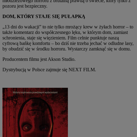
młodzieżowego horroru z brutalną prawdą o świecie, który tylko z
pozoru jest bezpieczny.
DOM, KTÓRY STAJE SIĘ PUŁAPKĄ
„13 dni do wakacji” to nie tylko mrożący krew w żyłach horror – to
także komentarz do współczesnego lęku, w którym dom, zamiast
schronienia, staje się więzieniem. Film celnie punktuje naszą
cyfrową bańkę komfortu – bo dziś nie trzeba jechać w odludne lasy,
by obudzić się w środku horroru. Wystarczy zamknąć się w domu.
Producentem filmu jest Akson Studio.
Dystrybucją w Polsce zajmuje się NEXT FILM.