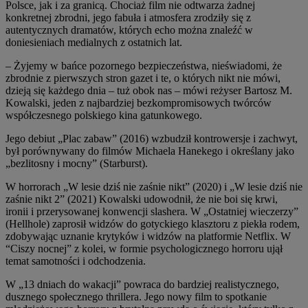
Polsce, jak i za granicą. Chociaż film nie odtwarza żadnej
konkretnej zbrodni, jego fabuła i atmosfera zrodziły się z
autentycznych dramatów, których echo można znaleźć w
doniesieniach medialnych z ostatnich lat.
– Żyjemy w bańce pozornego bezpieczeństwa, nieświadomi, że
zbrodnie z pierwszych stron gazet i te, o których nikt nie mówi,
dzieją się każdego dnia – tuż obok nas – mówi reżyser Bartosz M.
Kowalski, jeden z najbardziej bezkompromisowych twórców
współczesnego polskiego kina gatunkowego.
Jego debiut „Plac zabaw” (2016) wzbudził kontrowersje i zachwyt,
był porównywany do filmów Michaela Hanekego i określany jako
„bezlitosny i mocny” (Starburst).
W horrorach „W lesie dziś nie zaśnie nikt” (2020) i „W lesie dziś nie
zaśnie nikt 2” (2021) Kowalski udowodnił, że nie boi się krwi,
ironii i przerysowanej konwencji slashera. W „Ostatniej wieczerzy”
(Hellhole) zaprosił widzów do gotyckiego klasztoru z piekła rodem,
zdobywając uznanie krytyków i widzów na platformie Netflix. W
“Ciszy nocnej” z kolei, w formie psychologicznego horroru ujął
temat samotności i odchodzenia.
W „13 dniach do wakacji” powraca do bardziej realistycznego,
dusznego społecznego thrillera. Jego nowy film to spotkanie