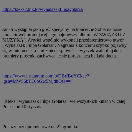
https://kleks2.lnk.to/wynalazekfilipagolarza
sanah wystąpiła jako gość specjalny na koncercie Sobla na trasie
koncertowej promującej jego najnowszy album „W ZWIĄZKU Z
MUZYKĄ”. Artyści wspólnie wykonali przedpremierowo utwór
„Wynalazek Filipa Golarza”. Nagrania z koncertu szybko pojawiły
się w Internecie, a fani z niecierpliwością wyczekiwali oficjalnej
premiery piosenki zachwycając się poruszającą balladą duetu.
https://www.instagram.com/p/DBrIBqYCket/?
igsh=MW56bTE0bGw5MjdhOQ==
„Kleks i wynalazek Filipa Golarza” we wszystkich kinach w całej
Polsce od 10 stycznia.
Pokazy przedpremierowe od 25 grudnia.