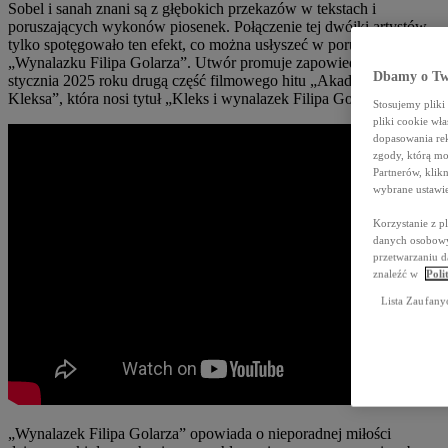
Sobel i sanah znani są z głębokich przekazów w tekstach i
poruszających wykonów piosenek. Połączenie tej dwójki artystów
tylko spotęgowało ten efekt, co można usłyszeć w poruszającym
„Wynalazku Filipa Golarza”. Utwór promuje zapowiedzianą na 10
Dbamy o Tw
stycznia 2025 roku drugą część filmowego hitu „Akademia Pana
Kleksa”, która nosi tytuł „Kleks i wynalazek Filipa Golarza”.
Stosujemy plik
pliki cookie wł
dopasowania rek
zgody, którą mo
Partnerów, kli
wybrane ustawie
Korzystanie z p
danych osobowyc
przetwarzaniu d
znaleźć w
Poli
Lista Zaufany
„Wynalazek Filipa Golarza” opowiada o nieporadnej miłości