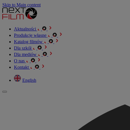
Skip to Main content
Aktualności
Produkcje własne
Katalog filmów
Dla szkół
Dla mediów
O nas
Kontakt
English