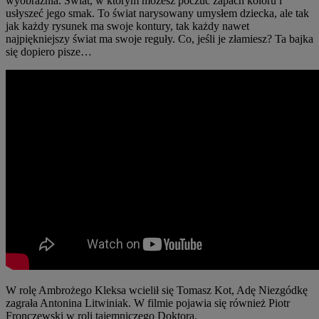
wyobraźnia. Świat, w którym możesz poczuć zapach koloru i
usłyszeć jego smak. To świat narysowany umysłem dziecka, ale tak
jak każdy rysunek ma swoje kontury, tak każdy nawet
najpiękniejszy świat ma swoje reguły. Co, jeśli je złamiesz? Ta bajka
się dopiero pisze…
W rolę Ambrożego Kleksa wcielił się Tomasz Kot, Adę Niezgódkę
zagrała Antonina Litwiniak. W filmie pojawia się również Piotr
Fronczewski w roli tajemniczego Doktora.