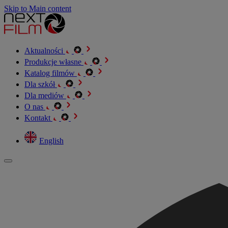
Skip to Main content
Aktualności
Produkcje własne
Katalog filmów
Dla szkół
Dla mediów
O nas
Kontakt
English