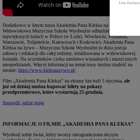
Lista Zaufany
Dodatkowo w lutym rusza Akademia Pana Kleksa na żywo!
Widowiskowa Muzyczna Szkoła Wyobraźni odbędzie się w
największych halach w Polsce (w Łodzi, Wrocławiu, Poznaniu,
Warszawie, Trójmieście, Katowicach i Krakowie). Akademia Pana
Kleksa na żywo – Muzyczna Szkoła Wyobraźni to duża porcja
zabawy i edukacji dla całej rodziny, zrealizowana w widowiskowej
formule. Na uczestników czeka mnóstwo wizualnych i muzycznych
niespodzianek. Więcej informacji na temat trasy można znaleźć na
stronie:
https://www.kleksnazywo.pl/
Film „Akademia Pana Kleksa” na ekrany kin trafi 5 stycznia
, ale
już od dzisiaj można kupować bilety na pokazy
przedpremierowe, które wystartują 25 grudnia.
Sprawdź, gdzie grają
INFORMACJE O FILMIE „AKADEMIA PANA KLEKSA”
Wyobraź sobie świat, który tworzy nieograniczona niczym