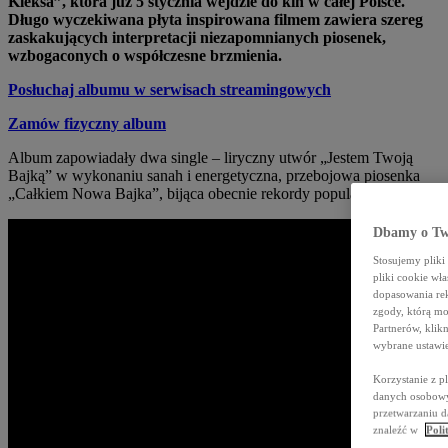
Kleksa”, która już 5 stycznia wejdzie do kin w całej Polsce.
Długo wyczekiwana płyta inspirowana filmem zawiera szereg
zaskakujących interpretacji niezapomnianych piosenek,
wzbogaconych o współczesne brzmienia.
Posłuchaj albumu w serwisach streamingowych
Zamów fizyczny album
Album zapowiadały dwa single – liryczny utwór „Jestem Twoją
Bajką” w wykonaniu sanah i energetyczna, przebojowa piosenka
„Całkiem Nowa Bajka”, bijąca obecnie rekordy popularności.
Dbamy o Tw
Stosujemy plik
pliki cookie wł
dopasowania rek
zgody, którą mo
Partnerów, kli
wybrane ustawie
Korzystanie z p
danych osobowyc
przetwarzaniu d
znaleźć w
Poli