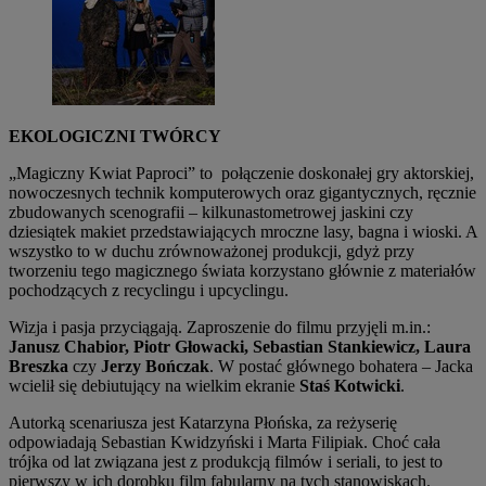
EKOLOGICZNI TWÓRCY
„Magiczny Kwiat Paproci” to połączenie doskonałej gry aktorskiej,
nowoczesnych technik komputerowych oraz gigantycznych, ręcznie
zbudowanych scenografii – kilkunastometrowej jaskini czy
dziesiątek makiet przedstawiających mroczne lasy, bagna i wioski. A
wszystko to w duchu zrównoważonej produkcji, gdyż przy
tworzeniu tego magicznego świata korzystano głównie z materiałów
pochodzących z recyclingu i upcyclingu.
Wizja i pasja przyciągają. Zaproszenie do filmu przyjęli m.in.:
Janusz Chabior, Piotr Głowacki, Sebastian Stankiewicz, Laura
Breszka
czy
Jerzy Bończak
. W postać głównego bohatera – Jacka
wcielił się debiutujący na wielkim ekranie
Staś Kotwicki
.
Autorką scenariusza jest Katarzyna Płońska, za reżyserię
odpowiadają Sebastian Kwidzyński i Marta Filipiak. Choć cała
trójka od lat związana jest z produkcją filmów i seriali, to jest to
pierwszy w ich dorobku film fabularny na tych stanowiskach.