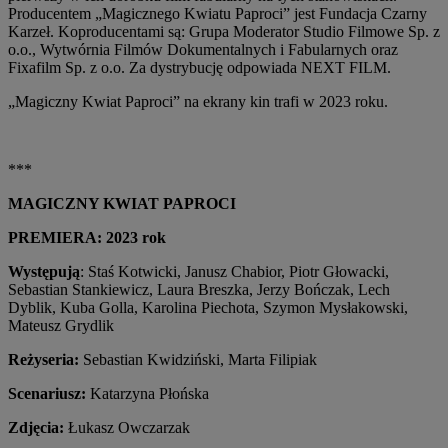
Producentem „Magicznego Kwiatu Paproci” jest Fundacja Czarny
Karzeł. Koproducentami są: Grupa Moderator Studio Filmowe Sp. z
o.o., Wytwórnia Filmów Dokumentalnych i Fabularnych oraz
Fixafilm Sp. z o.o. Za dystrybucję odpowiada NEXT FILM.
„Magiczny Kwiat Paproci” na ekrany kin trafi w 2023 roku.
***
MAGICZNY KWIAT PAPROCI
PREMIERA: 2023 rok
Występują
: Staś Kotwicki, Janusz Chabior, Piotr Głowacki,
Sebastian Stankiewicz, Laura Breszka, Jerzy Bończak, Lech
Dyblik, Kuba Golla, Karolina Piechota, Szymon Mysłakowski,
Mateusz Grydlik
Reżyseria:
Sebastian Kwidziński, Marta Filipiak
Scenariusz:
Katarzyna Płońska
Zdjęcia:
Łukasz Owczarzak