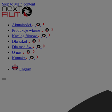
Skip to Main content
Aktualności
Produkcje własne
Katalog filmów
Dla szkół
Dla mediów
O nas
Kontakt
English