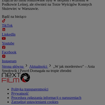
Zdjęcia do filmu realizowane były w sierpniu i wrześniu w
Podkowie Leśnej, ale również na Torze Wyścigów Konnych
Służewiec w Warszawie.
Bądź na bieżąco
TikTok
LinkedIn
Youtube
Facebook
Instagram
Strona główna
Aktualności
„W jak morderstwo” – Ania
Smołowik i Paweł Domagała na tropie zbrodni
Polityka transparentności
Prywatność
Procedura zgłaszania informacji o naruszeniach
Zarządzaj ustawieniami cookies