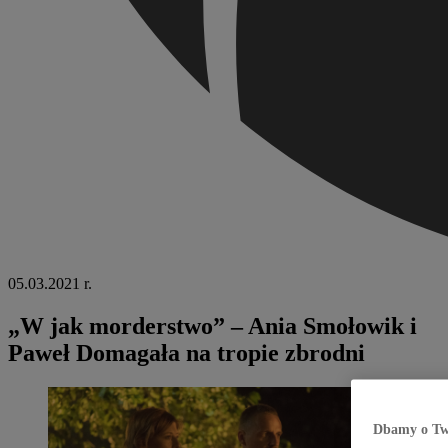
05.03.2021 r.
„W jak morderstwo” – Ania Smołowik i
Paweł Domagała na tropie zbrodni
Dbamy o Tw