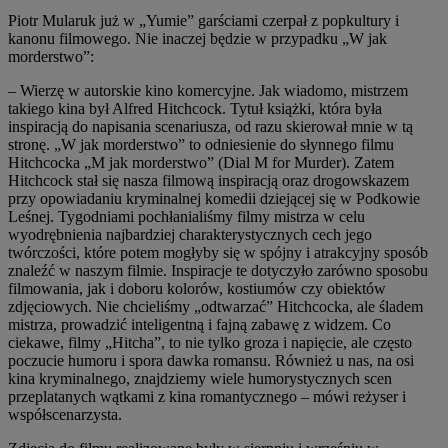
Piotr Mularuk już w „Yumie” garściami czerpał z popkultury i
kanonu filmowego. Nie inaczej będzie w przypadku „W jak
morderstwo”:
– Wierzę w autorskie kino komercyjne. Jak wiadomo, mistrzem
takiego kina był Alfred Hitchcock. Tytuł książki, która była
inspiracją do napisania scenariusza, od razu skierował mnie w tą
stronę. „W jak morderstwo” to odniesienie do słynnego filmu
Hitchcocka „M jak morderstwo” (Dial M for Murder). Zatem
Hitchcock stał się nasza filmową inspiracją oraz drogowskazem
przy opowiadaniu kryminalnej komedii dziejącej się w Podkowie
Leśnej. Tygodniami pochłanialiśmy filmy mistrza w celu
wyodrębnienia najbardziej charakterystycznych cech jego
twórczości, które potem mogłyby się w spójny i atrakcyjny sposób
znaleźć w naszym filmie. Inspiracje te dotyczyło zarówno sposobu
filmowania, jak i doboru kolorów, kostiumów czy obiektów
zdjęciowych. Nie chcieliśmy „odtwarzać” Hitchcocka, ale śladem
mistrza, prowadzić inteligentną i fajną zabawę z widzem. Co
ciekawe, filmy „Hitcha”, to nie tylko groza i napięcie, ale często
poczucie humoru i spora dawka romansu. Również u nas, na osi
kina kryminalnego, znajdziemy wiele humorystycznych scen
przeplatanych wątkami z kina romantycznego – mówi reżyser i
współscenarzysta.