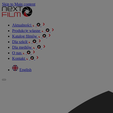
Skip to Main content
Aktualności
Produkcje własne
Katalog filmów
Dla szkół
Dla mediów
O nas
Kontakt
English