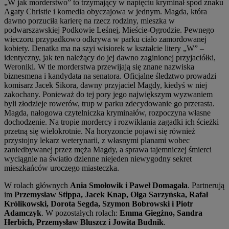
„W jak morderstwo” to trzymający w napięciu kryminał spod znaku
Agaty Christie i komedia obyczajowa w jednym. Magda, która
dawno porzuciła karierę na rzecz rodziny, mieszka w
podwarszawskiej Podkowie Leśnej, Mieście-Ogrodzie. Pewnego
wieczoru przypadkowo odkrywa w parku ciało zamordowanej
kobiety. Denatka ma na szyi wisiorek w kształcie litery „W” –
identyczny, jak ten należący do jej dawno zaginionej przyjaciółki,
Weroniki. W tle morderstwa przewijają się znane nazwiska
biznesmena i kandydata na senatora. Oficjalne śledztwo prowadzi
komisarz Jacek Sikora, dawny przyjaciel Magdy, kiedyś w niej
zakochany. Ponieważ do tej pory jego największym wyzwaniem
byli złodzieje rowerów, trup w parku zdecydowanie go przerasta.
Magda, nałogowa czytelniczka kryminałów, rozpoczyna własne
dochodzenie. Na tropie mordercy i rozwikłania zagadki ich ścieżki
przetną się wielokrotnie. Na horyzoncie pojawi się również
przystojny lekarz weterynarii, z własnymi planami wobec
zaniedbywanej przez męża Magdy, a sprawa tajemniczej śmierci
wyciągnie na światło dzienne niejeden niewygodny sekret
mieszkańców uroczego miasteczka.
W rolach głównych
Ania Smołowik i Paweł Domagała
. Partnerują
im
Przemysław Stippa, Jacek Knap, Olga Sarzyńska, Rafał
Królikowski, Dorota Segda, Szymon Bobrowski i Piotr
Adamczyk
. W pozostałych rolach:
Emma Giegżno, Sandra
Herbich, Przemysław Bluszcz i Jowita Budnik
.